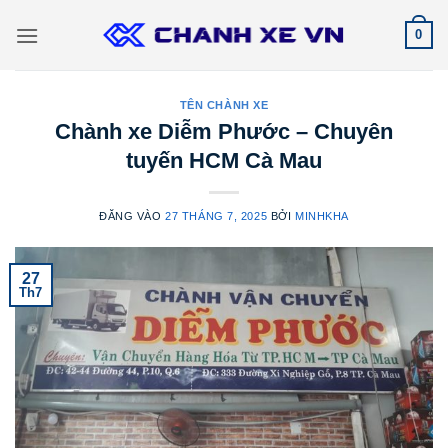
Bỏ
0
qua
nội
dung
TÊN CHÀNH XE
Chành xe Diễm Phước – Chuyên
tuyến HCM Cà Mau
ĐĂNG VÀO
27 THÁNG 7, 2025
BỞI
MINHKHA
27
Th7