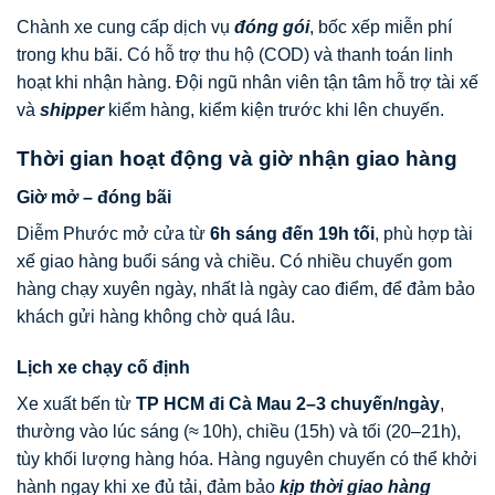
Chành xe cung cấp dịch vụ
đóng gói
, bốc xếp miễn phí
trong khu bãi. Có hỗ trợ thu hộ (COD) và thanh toán linh
hoạt khi nhận hàng. Đội ngũ nhân viên tận tâm hỗ trợ tài xế
và
shipper
kiểm hàng, kiểm kiện trước khi lên chuyến.
Thời gian hoạt động và giờ nhận giao hàng
Giờ mở – đóng bãi
Diễm Phước mở cửa từ
6h sáng đến 19h tối
, phù hợp tài
xế giao hàng buổi sáng và chiều. Có nhiều chuyến gom
hàng chạy xuyên ngày, nhất là ngày cao điểm, để đảm bảo
khách gửi hàng không chờ quá lâu.
Lịch xe chạy cố định
Xe xuất bến từ
TP HCM đi Cà Mau 2–3 chuyến/ngày
,
thường vào lúc sáng (≈ 10h), chiều (15h) và tối (20–21h),
tùy khối lượng hàng hóa. Hàng nguyên chuyến có thể khởi
hành ngay khi xe đủ tải, đảm bảo
kịp thời giao hàng