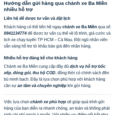
Hướng dẫn gửi hàng qua chành xe Ba Miền
nhiều hỗ trợ
Liên hệ để được tư vấn và đặt lịch
Khách hàng có thể liên hệ ngay
chành xe Ba Miền
qua số
0941134774
để được tư vấn cụ thể về lộ trình, giá cước và
lịch xe chạy tuyến TP HCM – Cà Mau. Đội ngũ nhân viên
sẵn sàng hỗ trợ từ khâu báo giá đến nhận hàng.
Nhiều hỗ trợ đáng kể cho khách hàng
Chành xe Ba Miền cung cấp đầy đủ
dịch vụ hỗ trợ bốc
xếp, đóng gói, thu hộ COD
, đồng thời có chính sách đền
bù minh bạch. Đây là lựa chọn phù hợp với khách hàng
cần sự
an tâm và chuyên nghiệp
khi gửi hàng.
Việc lựa chọn
chành xe phù hợp
sẽ giúp quá trình gửi
hàng của bạn diễn ra nhanh chóng, an toàn và không phát
sinh chi phí ngoài ý muốn. Với nhiều ưu điểm nổi bật như