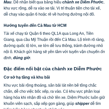
Mau
. Dễ nhận biết qua bảng hiệu
chành xe Diễm Phước
,
khu vực rộng, dễ ra vào xe tải. Vị trí thuận tiện cho tài xế,
dễ chạy vào quận 6 hoặc rẽ về hướng đường nội đô.
Hướng tuyến đến Cà Mau từ HCM
Tài xế chạy từ Quận 6 theo QL1A qua Long An, Tiền
Giang, qua cầu Mỹ Thuận rồi đến Cà Mau. Lộ trình rõ ràng,
đường quốc lộ lớn, xe lớn dễ lưu thông, tránh đường nhỏ
nội ô. Khách gửi hàng sẽ yên tâm với tuyến vận chuyển
ổn
định
,
đúng giờ
.
Đặc điểm nổi bật của chành xe Diễm Phước
Cơ sở hạ tầng và khu bãi
Khu vực bãi rộng thoáng, sân bãi lát nền bê tông chắc
chắn, dễ cho việc bốc xếp, ra vào. Có khu vực phân loại
hàng hóa khi nhận đồ và chờ lên xe. Diệm Phước luôn giữ
khuôn viên sạch, sắp xếp gọn gàng, giúp
shipper
dễ tìm