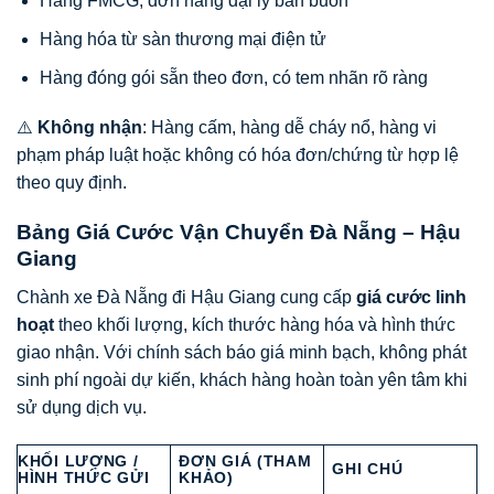
Hàng FMCG, đơn hàng đại lý bán buôn
Hàng hóa từ sàn thương mại điện tử
Hàng đóng gói sẵn theo đơn, có tem nhãn rõ ràng
⚠️
Không nhận
: Hàng cấm, hàng dễ cháy nổ, hàng vi
phạm pháp luật hoặc không có hóa đơn/chứng từ hợp lệ
theo quy định.
Bảng Giá Cước Vận Chuyển Đà Nẵng – Hậu
Giang
Chành xe Đà Nẵng đi Hậu Giang cung cấp
giá cước linh
hoạt
theo khối lượng, kích thước hàng hóa và hình thức
giao nhận. Với chính sách báo giá minh bạch, không phát
sinh phí ngoài dự kiến, khách hàng hoàn toàn yên tâm khi
sử dụng dịch vụ.
KHỐI LƯỢNG /
ĐƠN GIÁ (THAM
GHI CHÚ
HÌNH THỨC GỬI
KHẢO)