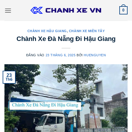
Bỏ
0
qua
nội
dung
CHÀNH XE HẬU GIANG
,
CHÀNH XE MIỀN TÂY
Chành Xe Đà Nẵng Đi Hậu Giang
ĐĂNG VÀO
23 THÁNG 6, 2025
BỞI
HUENGUYEN
23
Th6