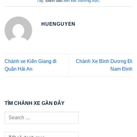
Tây
. Đánh dấu
liên kết thường trực
.
HUENGUYEN
Chành xe Kiên Giang đi
Chành Xe Bình Dương Đi
Quận Hải An
Nam Định
TÌM CHÀNH XE GẦN ĐÂY