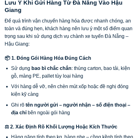
Lưu Ý Khi Gửi Hàng Từ Đà Nẵng Vào Hậu
Giang
Để quá trình vận chuyển hàng hóa được nhanh chóng, an
toàn và đúng hẹn, khách hàng nên lưu ý một số điểm quan
trọng sau khi sử dụng dịch vụ chành xe tuyến Đà Nẵng –
Hậu Giang:
📦 1. Đóng Gói Hàng Hóa Đúng Cách
Sử dụng
bao bì chắc chắn
: thùng carton, bao tải, kiện
gỗ, màng PE, pallet tùy loại hàng
Với hàng dễ vỡ, nên chèn mút xốp hoặc đề nghị đóng
kiện kỹ càng
Ghi rõ
tên người gửi – người nhận – số điện thoại –
địa chỉ
bên ngoài gói hàng
⚖ 2. Xác Định Rõ Khối Lượng Hoặc Kích Thước
Hàng nặng tính theo kg, hàng nhẹ – cồng kềnh tính theo