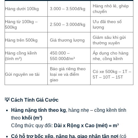
Hàng nhỏ lẻ, ghép
Hàng dưới 100kg
3.000 – 3.500đ/kg
chuyến
Hàng từ 100kg –
Ưu đãi theo số
2.500 – 3.000đ/kg
500kg
lượng
Giảm sâu khi gửi
Hàng trên 500kg
Giá thương lượng
thường xuyên
Hàng cồng kềnh
450.000 –
Áp dụng cho hàng
(tính m³)
550.000đ/m³
nhẹ, cồng kềnh
Báo giá riêng theo
Có xe 500kg – 1T –
Gửi nguyên xe tải
loại xe và điểm
5T – 10T – 15T
giao
💡 Cách Tính Giá Cước
Hàng nặng tính theo kg
, hàng nhẹ – cồng kềnh tính
theo
khối (m³)
Công thức quy đổi:
Dài x Rộng x Cao (mét) = m³
Có hỗ trợ bốc xếp, nâng hạ, giao nhận tận nơi
(có