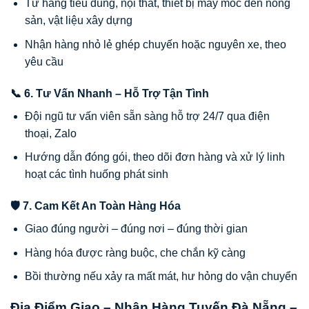
Từ hàng tiêu dùng, nội thất, thiết bị máy móc đến nông
sản, vật liệu xây dựng
Nhận hàng nhỏ lẻ ghép chuyến hoặc nguyên xe, theo
yêu cầu
📞 6. Tư Vấn Nhanh – Hỗ Trợ Tận Tình
Đội ngũ tư vấn viên sẵn sàng hỗ trợ 24/7 qua điện
thoại, Zalo
Hướng dẫn đóng gói, theo dõi đơn hàng và xử lý linh
hoạt các tình huống phát sinh
🛡 7. Cam Kết An Toàn Hàng Hóa
Giao đúng người – đúng nơi – đúng thời gian
Hàng hóa được ràng buộc, che chắn kỹ càng
Bồi thường nếu xảy ra mất mát, hư hỏng do vận chuyển
Địa Điểm Giao – Nhận Hàng Tuyến Đà Nẵng –