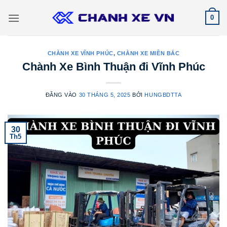
Bỏ
0
qua
nội
dung
CHÀNH XE VĨNH PHÚC
,
CHÀNH XE MIỀN BẮC
Chành Xe Bình Thuận đi Vĩnh Phúc
ĐĂNG VÀO
30 THÁNG 5, 2025
BỞI
HUNGBDTTA
30
Th5