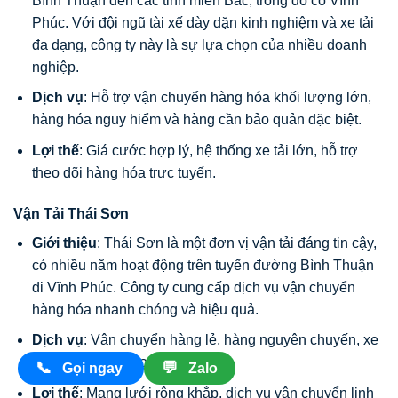
Bình Thuận đến các tỉnh miền Bắc, trong đó có Vĩnh
Phúc. Với đội ngũ tài xế dày dặn kinh nghiệm và xe tải
đa dạng, công ty này là sự lựa chọn của nhiều doanh
nghiệp.
Dịch vụ
: Hỗ trợ vận chuyển hàng hóa khối lượng lớn,
hàng hóa nguy hiểm và hàng cần bảo quản đặc biệt.
Lợi thế
: Giá cước hợp lý, hệ thống xe tải lớn, hỗ trợ
theo dõi hàng hóa trực tuyến.
Vận Tải Thái Sơn
Giới thiệu
: Thái Sơn là một đơn vị vận tải đáng tin cậy,
có nhiều năm hoạt động trên tuyến đường Bình Thuận
đi Vĩnh Phúc. Công ty cung cấp dịch vụ vận chuyển
hàng hóa nhanh chóng và hiệu quả.
Dịch vụ
: Vận chuyển hàng lẻ, hàng nguyên chuyến, xe
cẩu, xe nâng, giao nhận tận nơi.
📞
💬
Gọi ngay
Zalo
Lợi thế
: Mạng lưới rộng khắp, dịch vụ vận chuyển linh