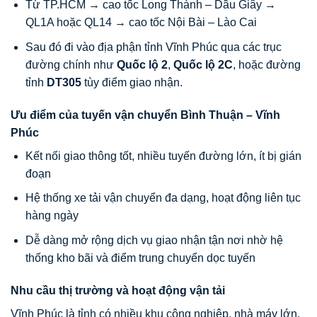
Từ TP.HCM → cao tốc Long Thành – Dầu Giây →
QL1A hoặc QL14 → cao tốc Nội Bài – Lào Cai
Sau đó đi vào địa phận tỉnh Vĩnh Phúc qua các trục
đường chính như
Quốc lộ 2
,
Quốc lộ 2C
, hoặc đường
tỉnh
DT305
tùy điểm giao nhận.
Ưu điểm của tuyến vận chuyển Bình Thuận – Vĩnh
Phúc
Kết nối giao thông tốt, nhiều tuyến đường lớn, ít bị gián
đoạn
Hệ thống xe tải vận chuyển đa dạng, hoạt động liên tục
hàng ngày
Dễ dàng mở rộng dịch vụ giao nhận tận nơi nhờ hệ
thống kho bãi và điểm trung chuyển dọc tuyến
Nhu cầu thị trường và hoạt động vận tải
Vĩnh Phúc là tỉnh có nhiều khu công nghiệp, nhà máy lớn,