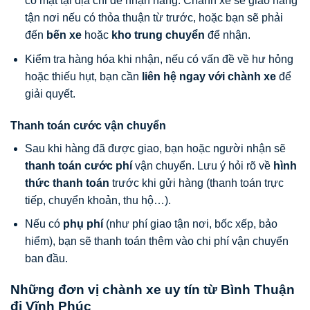
có mặt tại địa chỉ để nhận hàng. Chành xe sẽ giao hàng
tận nơi nếu có thỏa thuận từ trước, hoặc bạn sẽ phải
đến
bến xe
hoặc
kho trung chuyển
để nhận.
Kiểm tra hàng hóa khi nhận, nếu có vấn đề về hư hỏng
hoặc thiếu hụt, bạn cần
liên hệ ngay với chành xe
để
giải quyết.
Thanh toán cước vận chuyển
Sau khi hàng đã được giao, bạn hoặc người nhận sẽ
thanh toán cước phí
vận chuyển. Lưu ý hỏi rõ về
hình
thức thanh toán
trước khi gửi hàng (thanh toán trực
tiếp, chuyển khoản, thu hộ…).
Nếu có
phụ phí
(như phí giao tận nơi, bốc xếp, bảo
hiểm), bạn sẽ thanh toán thêm vào chi phí vận chuyển
ban đầu.
Những đơn vị chành xe uy tín từ Bình Thuận
đi Vĩnh Phúc