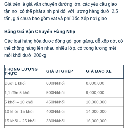
Giá trên là giá vận chuyển đường lớn, các yêu cầu giao
tận nơi có thể phát sinh phí đối với lượng hàng dưới 2,5
tấn, giá chưa bao gồm vat và phí Bốc Xếp nơi giao
Bảng Giá Vận Chuyển Hàng Nhẹ
Các loại hàng hóa được đóng gói gọn gàng, dễ xếp dở, có
thể chồng hàng lên nhau nhiều lớp, có trọng lượng mét
mỗi khối dưới 200kg
TRỌNG LƯỢNG
GIÁ ĐI GHÉP
GIÁ BAO XE
THỰC
Dưới 1 khối
600N/khối
8,000,000
1,1 đến 5 khối
500N/khối
9,000,000
5 khối – 10 khối
450N/khối
10,000,000
10 khối -15 khối
400N/khối
14,000,000
15 khối – 25 khối
380N/khối
16,000,000