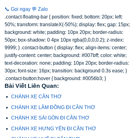
📞 Gọi ngay
💬 Zalo
.contact-floating-bar { position: fixed; bottom: 20px; left:
50%; transform: translateX(-50%); display: flex; gap: 15px;
background: white; padding: 10px 20px; border-radius:
50px; box-shadow: 0 4px 10px rgba(0,0,0,0.2); z-index:
9999; } .contact-button { display: flex; align-items: center;
justify-content: center; background: #007bff; color: white;
text-decoration: none; padding: 10px 20px; border-radius:
30px; font-size: 16px; transition: background 0.3s ease; }
.contact-button:hover { background: #0056b3; }
Bài Viết Liên Quan:
CHÀNH XE CẦN THƠ
CHÀNH XE LÂM ĐỒNG ĐI CẦN THƠ
CHÀNH XE SÀI GÒN ĐI CẦN THƠ
CHÀNH XE HƯNG YÊN ĐI CẦN THƠ