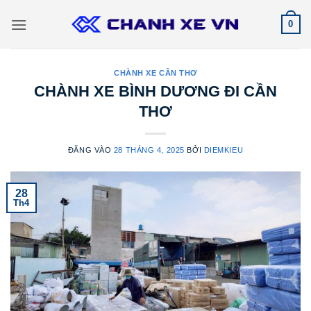
Bỏ
0
qua
nội
dung
CHÀNH XE CẦN THƠ
CHÀNH XE BÌNH DƯƠNG ĐI CẦN
THƠ
ĐĂNG VÀO
28 THÁNG 4, 2025
BỞI
DIEMKIEU
28
Th4