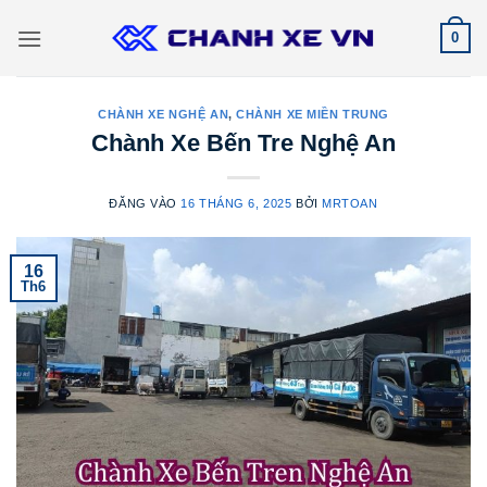
Bỏ
0
qua
nội
dung
CHÀNH XE NGHỆ AN
,
CHÀNH XE MIỀN TRUNG
Chành Xe Bến Tre Nghệ An
ĐĂNG VÀO
16 THÁNG 6, 2025
BỞI
MRTOAN
16
Th6