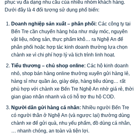
phục vụ đa dạng nhu cầu của nhiều nhóm khách hàng.
Dưới đây là 4 đối tượng sử dụng phổ biến:
Doanh nghiệp sản xuất – phân phối:
Các công ty tại
Bến Tre cần chuyển hàng hóa như máy móc, nguyên
vật liệu, nông sản, thực phẩm khô… ra Nghệ An để
phân phối hoặc hợp tác kinh doanh thường lựa chọn
chành xe vì chi phí hợp lý và lịch trình linh hoạt.
Tiểu thương – chủ shop online:
Các hộ kinh doanh
nhỏ, shop bán hàng online thường xuyên gửi hàng lẻ,
hàng sỉ như quần áo, giày dép, hàng tiêu dùng… rất
phù hợp với chành xe Bến Tre Nghệ An nhờ giá rẻ, thời
gian giao nhận nhanh và có hỗ trợ thu hộ COD.
Người dân gửi hàng cá nhân:
Nhiều người Bến Tre
có người thân ở Nghệ An (và ngược lại) thường dùng
chành xe để gửi quà, nhu yếu phẩm, đồ dùng cá nhân,
… nhanh chóng, an toàn và tiện lợi.