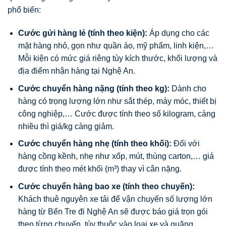
phổ biến:
Cước gửi hàng lẻ (tính theo kiện):
Áp dụng cho các
mặt hàng nhỏ, gọn như quần áo, mỹ phẩm, linh kiện,…
Mỗi kiện có mức giá riêng tùy kích thước, khối lượng và
địa điểm nhận hàng tại Nghệ An.
Cước chuyển hàng nặng (tính theo kg):
Dành cho
hàng có trọng lượng lớn như sắt thép, máy móc, thiết bị
công nghiệp,… Cước được tính theo số kilogram, càng
nhiều thì giá/kg càng giảm.
Cước chuyển hàng nhẹ (tính theo khối):
Đối với
hàng cồng kềnh, nhẹ như xốp, mút, thùng carton,… giá
được tính theo mét khối (m³) thay vì cân nặng.
Cước chuyển hàng bao xe (tính theo chuyến):
Khách thuê nguyên xe tải để vận chuyển số lượng lớn
hàng từ Bến Tre đi Nghệ An sẽ được báo giá trọn gói
theo từng chuyến, tùy thuộc vào loại xe và quãng