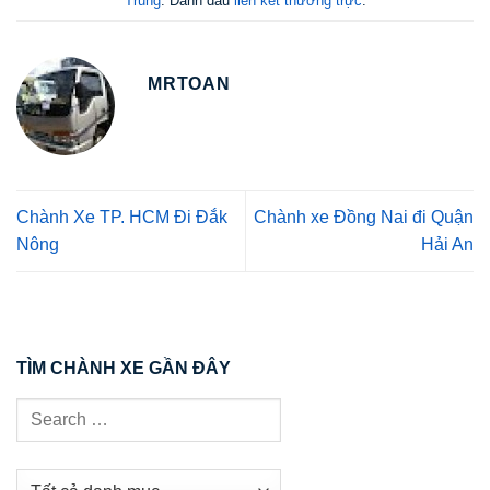
Trung
. Đánh dấu
liên kết thường trực
.
MRTOAN
Chành Xe TP. HCM Đi Đắk
Chành xe Đồng Nai đi Quận
Nông
Hải An
TÌM CHÀNH XE GẦN ĐÂY