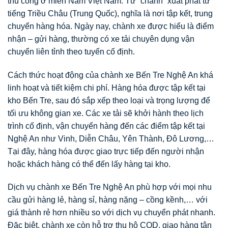
thủ công ở miền Nam Việt Nam. Từ “chành” xuất phát từ
tiếng Triều Châu (Trung Quốc), nghĩa là nơi tập kết, trung
chuyển hàng hóa. Ngày nay, chành xe được hiểu là điểm
nhận – gửi hàng, thường có xe tải chuyên dụng vận
chuyển liên tỉnh theo tuyến cố định.
Cách thức hoạt động của chành xe Bến Tre Nghệ An khá
linh hoạt và tiết kiệm chi phí. Hàng hóa được tập kết tại
kho Bến Tre, sau đó sắp xếp theo loại và trọng lượng để
tối ưu không gian xe. Các xe tải sẽ khởi hành theo lịch
trình cố định, vận chuyển hàng đến các điểm tập kết tại
Nghệ An như Vinh, Diễn Châu, Yên Thành, Đô Lương,…
Tại đây, hàng hóa được giao trực tiếp đến người nhận
hoặc khách hàng có thể đến lấy hàng tại kho.
Dịch vụ chành xe Bến Tre Nghệ An phù hợp với mọi nhu
cầu gửi hàng lẻ, hàng sỉ, hàng nặng – cồng kềnh,… với
giá thành rẻ hơn nhiều so với dịch vụ chuyển phát nhanh.
Đặc biệt, chành xe còn hỗ trợ thu hộ COD, giao hàng tận