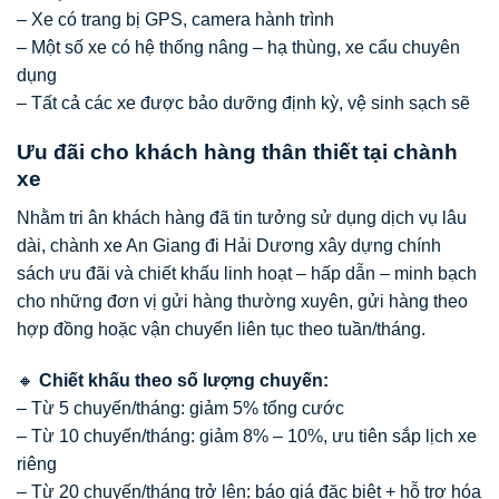
– Xe có trang bị GPS, camera hành trình
– Một số xe có hệ thống nâng – hạ thùng, xe cẩu chuyên
dụng
– Tất cả các xe được bảo dưỡng định kỳ, vệ sinh sạch sẽ
Ưu đãi cho khách hàng thân thiết tại chành
xe
Nhằm tri ân khách hàng đã tin tưởng sử dụng dịch vụ lâu
dài, chành xe An Giang đi Hải Dương xây dựng chính
sách ưu đãi và chiết khấu linh hoạt – hấp dẫn – minh bạch
cho những đơn vị gửi hàng thường xuyên, gửi hàng theo
hợp đồng hoặc vận chuyển liên tục theo tuần/tháng.
🔸
Chiết khấu theo số lượng chuyến:
– Từ 5 chuyến/tháng: giảm 5% tổng cước
– Từ 10 chuyến/tháng: giảm 8% – 10%, ưu tiên sắp lịch xe
riêng
– Từ 20 chuyến/tháng trở lên: báo giá đặc biệt + hỗ trợ hóa