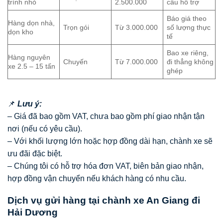
trình nhỏ
2.500.000
cẩu hỗ trợ
Báo giá theo
Hàng dọn nhà,
Trọn gói
Từ 3.000.000
số lượng thực
dọn kho
tế
Bao xe riêng,
Hàng nguyên
Chuyến
Từ 7.000.000
đi thẳng không
xe 2.5 – 15 tấn
ghép
📌
Lưu ý:
– Giá đã bao gồm VAT, chưa bao gồm phí giao nhận tận
nơi (nếu có yêu cầu).
– Với khối lượng lớn hoặc hợp đồng dài hạn, chành xe sẽ
ưu đãi đặc biệt.
– Chúng tôi có hỗ trợ hóa đơn VAT, biên bản giao nhận,
hợp đồng vận chuyển nếu khách hàng có nhu cầu.
Dịch vụ gửi hàng tại chành xe An Giang đi
Hải Dương