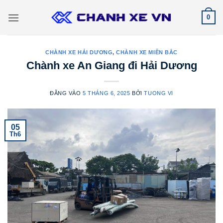
Bỏ
0
qua
nội
dung
CHÀNH XE HẢI DƯƠNG
,
CHÀNH XE MIỀN BẮC
Chành xe An Giang đi Hải Dương
ĐĂNG VÀO
5 THÁNG 6, 2025
BỞI
TUONG VI
05
Th6