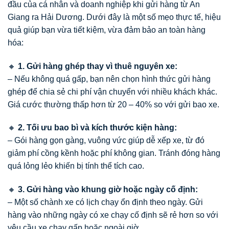
đầu của cá nhân và doanh nghiệp khi gửi hàng từ An
Giang ra Hải Dương. Dưới đây là một số mẹo thực tế, hiệu
quả giúp bạn vừa tiết kiệm, vừa đảm bảo an toàn hàng
hóa:
🔸
1. Gửi hàng ghép thay vì thuê nguyên xe:
– Nếu không quá gấp, bạn nên chọn hình thức gửi hàng
ghép để chia sẻ chi phí vận chuyển với nhiều khách khác.
Giá cước thường thấp hơn từ 20 – 40% so với gửi bao xe.
🔸
2. Tối ưu bao bì và kích thước kiện hàng:
– Gói hàng gọn gàng, vuông vức giúp dễ xếp xe, từ đó
giảm phí cồng kềnh hoặc phí không gian. Tránh đóng hàng
quá lỏng lẻo khiến bị tính thể tích cao.
🔸
3. Gửi hàng vào khung giờ hoặc ngày cố định:
– Một số chành xe có lịch chạy ổn định theo ngày. Gửi
hàng vào những ngày có xe chạy cố định sẽ rẻ hơn so với
yêu cầu xe chạy gấp hoặc ngoài giờ.