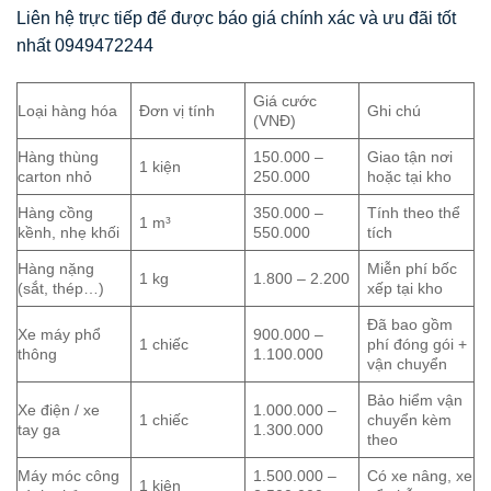
Liên hệ trực tiếp để được báo giá chính xác và ưu đãi tốt
nhất 0949472244
Giá cước
Loại hàng hóa
Đơn vị tính
Ghi chú
(VNĐ)
Hàng thùng
150.000 –
Giao tận nơi
1 kiện
carton nhỏ
250.000
hoặc tại kho
Hàng cồng
350.000 –
Tính theo thể
1 m³
kềnh, nhẹ khối
550.000
tích
Hàng nặng
Miễn phí bốc
1 kg
1.800 – 2.200
(sắt, thép…)
xếp tại kho
Đã bao gồm
Xe máy phổ
900.000 –
1 chiếc
phí đóng gói +
thông
1.100.000
vận chuyển
Bảo hiểm vận
Xe điện / xe
1.000.000 –
1 chiếc
chuyển kèm
tay ga
1.300.000
theo
Máy móc công
1.500.000 –
Có xe nâng, xe
1 kiện