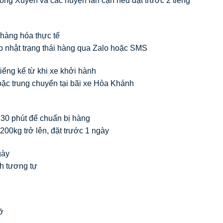
Long Xuyên và các huyện lân cận nếu đặt trước 2 tiếng
g hàng hóa thực tế
p nhật trạng thái hàng qua Zalo hoặc SMS
iếng kể từ khi xe khởi hành
oặc trung chuyển tại bãi xe Hòa Khánh
c 30 phút để chuẩn bị hàng
200kg trở lên, đặt trước 1 ngày
gày
nh tương tự
ỡ