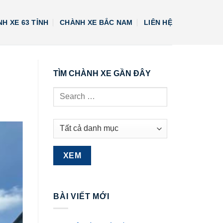
H XE 63 TỈNH
CHÀNH XE BẮC NAM
LIÊN HỆ
TÌM CHÀNH XE GẦN ĐÂY
BÀI VIẾT MỚI