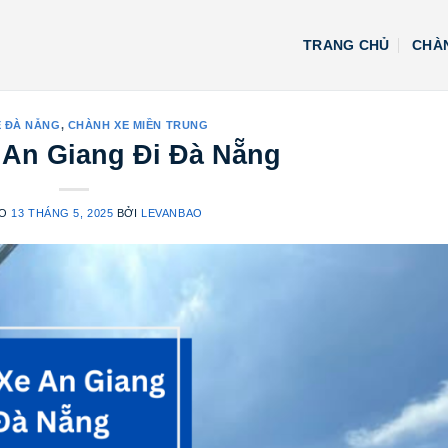
TRANG CHỦ
CHÀN
E ĐÀ NẴNG
,
CHÀNH XE MIỀN TRUNG
 An Giang Đi Đà Nẵng
ÀO
13 THÁNG 5, 2025
BỞI
LEVANBAO