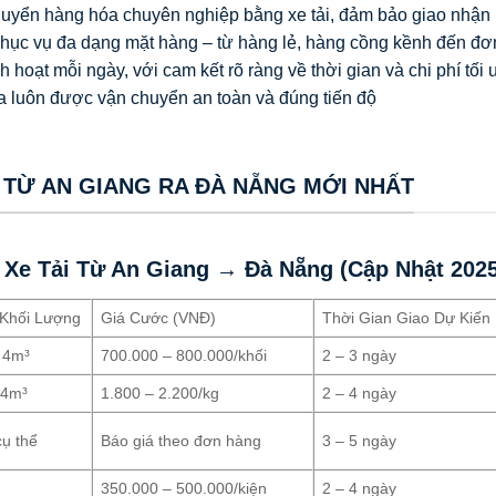
huyển hàng hóa chuyên nghiệp bằng xe tải, đảm bảo giao nhận
phục vụ đa dạng mặt hàng – từ hàng lẻ, hàng cồng kềnh đến đ
hoạt mỗi ngày, với cam kết rõ ràng về thời gian và chi phí tối 
óa luôn được vận chuyển an toàn và đúng tiến độ
 TỪ AN GIANG RA ĐÀ NẴNG MỚI NHẤT
Xe Tải Từ An Giang → Đà Nẵng (Cập Nhật 2025
 Khối Lượng
Giá Cước (VNĐ)
Thời Gian Giao Dự Kiến
 4m³
700.000 – 800.000/khối
2 – 3 ngày
 4m³
1.800 – 2.200/kg
2 – 4 ngày
ụ thể
Báo giá theo đơn hàng
3 – 5 ngày
350.000 – 500.000/kiện
2 – 4 ngày