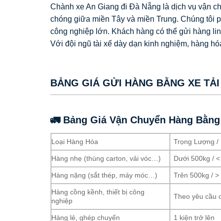
Chành xe An Giang đi Đà Nẵng là dịch vụ vận c
chóng giữa miền Tây và miền Trung. Chúng tôi 
công nghiệp lớn. Khách hàng có thể gửi hàng linh 
Với đội ngũ tài xế dày dạn kinh nghiệm, hàng h
BẢNG GIÁ GỬI HÀNG BẰNG XE TẢI
🚛 Bảng Giá Vận Chuyển Hàng Bằng 
Loại Hàng Hóa
Trọng Lượng /
Hàng nhẹ (thùng carton, vải vóc…)
Dưới 500kg / <
Hàng nặng (sắt thép, máy móc…)
Trên 500kg / >
Hàng cồng kềnh, thiết bị công
Theo yêu cầu c
nghiệp
Hàng lẻ, ghép chuyến
1 kiện trở lên