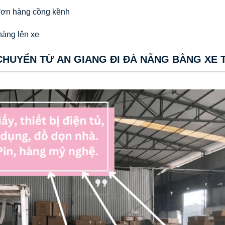
đơn hàng cồng kềnh
hàng lên xe
UYỂN TỪ AN GIANG ĐI ĐÀ NẴNG BẰNG XE T