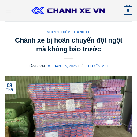
Bỏ
0
qua
nội
dung
NHƯỢC ĐIỂM CHÀNH XE
Chành xe bị hoãn chuyến đột ngột
mà không báo trước
ĐĂNG VÀO
8 THÁNG 5, 2025
BỞI
KHUYÊN MKT
08
Th5