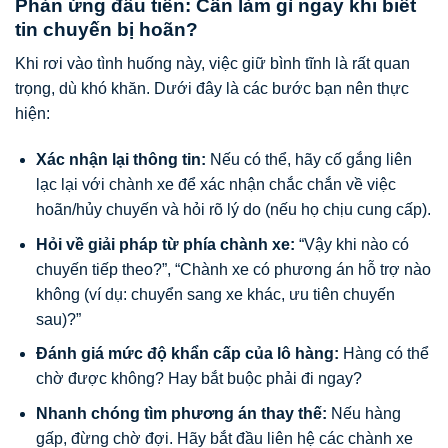
Phản ứng đầu tiên: Cần làm gì ngay khi biết
tin chuyến bị hoãn?
Khi rơi vào tình huống này, việc giữ bình tĩnh là rất quan
trọng, dù khó khăn. Dưới đây là các bước bạn nên thực
hiện:
Xác nhận lại thông tin:
Nếu có thể, hãy cố gắng liên
lạc lại với chành xe để xác nhận chắc chắn về việc
hoãn/hủy chuyến và hỏi rõ lý do (nếu họ chịu cung cấp).
Hỏi về giải pháp từ phía chành xe:
“Vậy khi nào có
chuyến tiếp theo?”, “Chành xe có phương án hỗ trợ nào
không (ví dụ: chuyển sang xe khác, ưu tiên chuyến
sau)?”
Đánh giá mức độ khẩn cấp của lô hàng:
Hàng có thể
chờ được không? Hay bắt buộc phải đi ngay?
Nhanh chóng tìm phương án thay thế:
Nếu hàng
gấp, đừng chờ đợi. Hãy bắt đầu liên hệ các chành xe