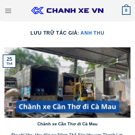
Bỏ
0
qua
nội
dung
LƯU TRỮ TÁC GIẢ:
ANH THU
25
Th4
Chành xe Cần Thơ đi Cà Mau
Địa chỉ kho: khu dân cư Nông Thổ Sản khu vực Thạnh Lợi,