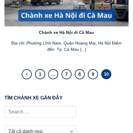
Chành xe Hà Nội đi Cà Mau
Địa chỉ: Phường Lĩnh Nam, Quận Hoàng Mai, Hà Nội Điểm
đến: Tp. Cà Mau [...]
1
…
7
8
9
10
TÌM CHÀNH XE GẦN ĐÂY