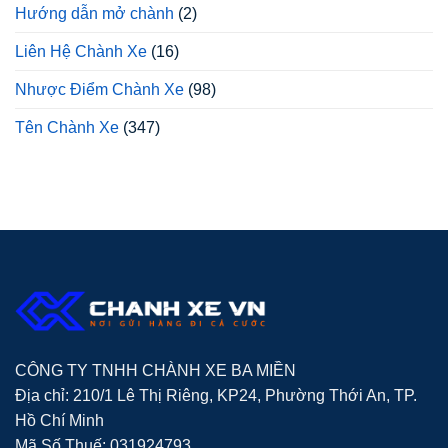
Hướng dẫn mở chành
(2)
Liên Hệ Chành Xe
(16)
Nhược Điểm Chành Xe
(98)
Tên Chành Xe
(347)
CÔNG TY TNHH CHÀNH XE BA MIỀN
Địa chỉ: 210/1 Lê Thị Riêng, KP24, Phường Thới An, TP.
Hồ Chí Minh
Mã Số Thuế: 031924793